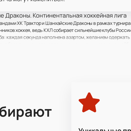
е Драконы. Континентальная хоккейная лига
андами ХК Трактор и Шанхайские Драконы в рамках турнира
нников хоккея, ведь КХЛ собирает сильнейшие клубы России,
ба: каждая секунда наполнена азартом, желанием одержать
арит болельщикам впечатляющие моменты и красивые шайбы
атча в Челябинске: ул. 250-летия Челябинска,
ми Драконами состоится в Челябинске по адресу: ул. 250-ле
жайших матчей КХЛ, где вы прочувствуете настоящий дух х
ставитель России в КХЛ, который славится настойчивостью 
рспективный коллектив, который хочет проявить себя на м
ыбирают
зывают интерес у фанатов, ведь каждая игра — это не тольк
Уникальные п