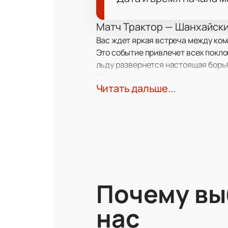
Матч Трактор — Шанхайски
Вас ждет яркая встреча между ком
Это событие привлечет всех покло
льду развернется настоящая борь
Противостояние двух команд под
Читать дальше...
Дата и место проведения м
Игра между Трактором и Шанхайски
самых заметных событий среди бли
О командах
Клуб ХК Трактор — известный пред
Команда Шанхайские Драконы — пе
Почему в
Встречи этих соперников всегда вы
спортивное шоу.
нас