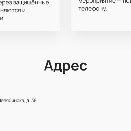
мероприятие — под
через защищённые
телефону.
аняются и
и.
Адрес
Челябинска, д. 38