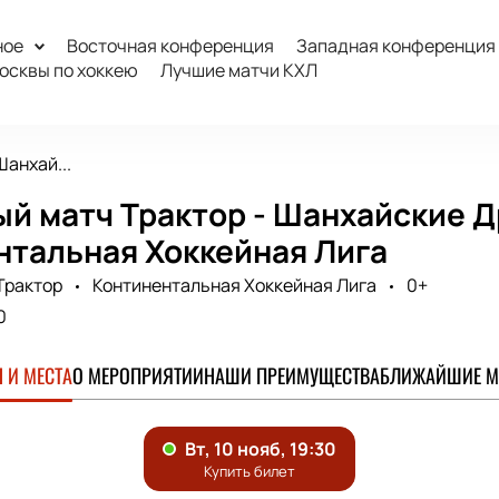
ное
Восточная конференция
Западная конференция
осквы по хоккею
Лучшие матчи КХЛ
Шанхай...
ый матч Трактор - Шанхайские 
нтальная Хоккейная Лига
Трактор
Континентальная Хоккейная Лига
0+
0
 И МЕСТА
О МЕРОПРИЯТИИ
НАШИ ПРЕИМУЩЕСТВА
БЛИЖАЙШИЕ М