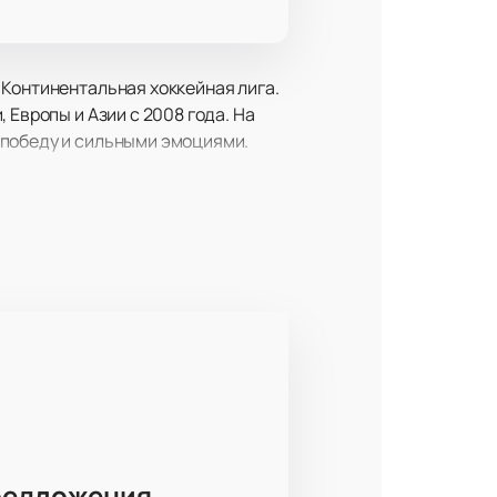
 Континентальная хоккейная лига.
 Европы и Азии с 2008 года. На
 победу и сильными эмоциями.
.
 38
тия Челябинска, 38. Это одно из
оккея.
и отличной подготовкой игроков.
еждународном уровне лиги.
о борьба за очки, но и настоящее
редложения