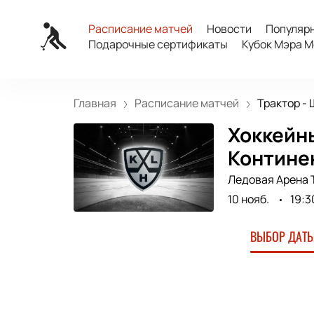
Расписание матчей
Новости
Популяр
Подарочные сертификаты
Кубок Мэра М
Главная
Расписание матчей
Трактор - 
Хоккейн
Контине
Ледовая Арена 
10 нояб.
19:3
ВЫБОР ДАТЫ