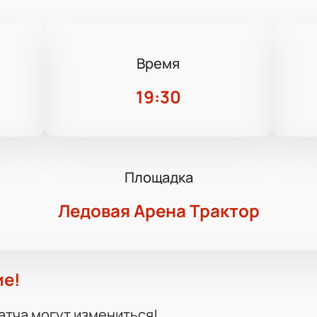
Время
19:30
Площадка
Ледовая Арена Трактор
ие!
атча могут измениться!