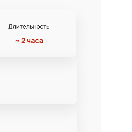
Длительность
~
2 часа