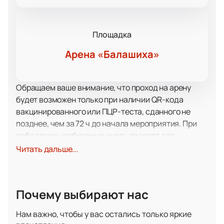
Площадка
Арена «Балашиха»
Обращаем ваше внимание, что проход на арену
будет возможен только при наличии QR-кода
вакцинированного или ПЦР-теста, сданного не
позднее, чем за 72 ч до начала мероприятия. При
себе также необходимо иметь паспорт для
удостоверения личности. При невыполнении
Читать дальше...
вышеперечисленных условий в посещении матча
будет отказано, без возврата стоимости билетов.
"Авангард" и "ЦСКА" разыграют между собой Кубок
Почему выбирают нас
Открытия. Команды получили право поучаствовать
в первой игре сезона благодаря отличному
Нам важно, чтобы у вас остались только яркие
выступлению в прошлом году. Эта интересная