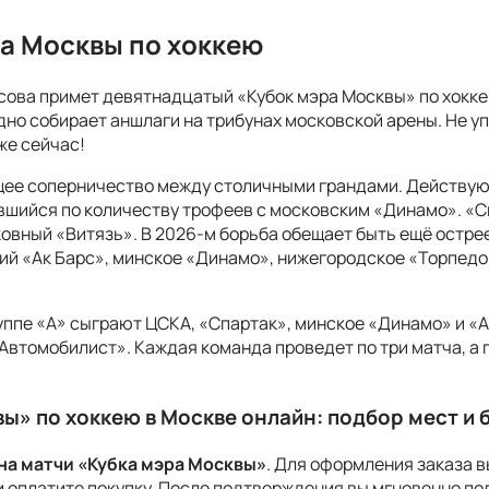
ра Москвы по хоккею
асова примет девятнадцатый «Кубок мэра Москвы» по хокк
но собирает аншлаги на трибунах московской арены. Не у
же сейчас!
щее соперничество между столичными грандами. Действую
вшийся по количеству трофеев с московским «Динамо». «Сп
вный «Витязь». В 2026-м борьба обещает быть ещё острее
кий «Ак Барс», минское «Динамо», нижегородское «Торпедо
уппе «А» сыграют ЦСКА, «Спартак», минское «Динамо» и «А
Автомобилист». Каждая команда проведет по три матча, а 
вы» по хоккею в Москве онлайн: подбор мест и
на матчи «Кубка мэра Москвы»
. Для оформления заказа 
и оплатите покупку. После подтверждения вы мгновенно п