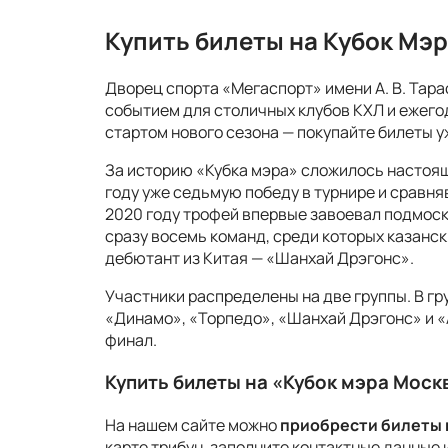
Купить билеты на Кубок Мэ
Дворец спорта «Мегаспорт» имени А. В. Тар
событием для столичных клубов КХЛ и ежегод
стартом нового сезона — покупайте билеты у
За историю «Кубка мэра» сложилось настоя
году уже седьмую победу в турнире и сравня
2020 году трофей впервые завоевал подмоско
сразу восемь команд, среди которых казанс
дебютант из Китая — «Шанхай Дрэгонс».
Участники распределены на две группы. В гр
«Динамо», «Торпедо», «Шанхай Дрэгонс» и «
финал.
Купить билеты на «Кубок мэра Моск
На нашем сайте можно
приобрести билеты 
карте трибун, заполните контактные данные 