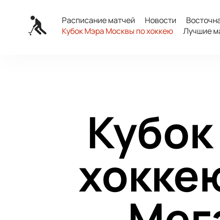
Расписание матчей
Новости
Восточн
Кубок Мэра Москвы по хоккею
Лучшие м
Кубок
хокке
Мег