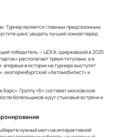
ею. Турнир является главным предсезонным
пустите шанс увидеть лучший хоккей перед
щий победитель — ЦСКА, одержавший в 2025
артак» располагает тремя титулами, а в
: впервые в истории на турнире выступят
», екатеринбургский «Автомобилист» и
к Барс». Группу «Б» составят московское
после болельщиков ждут стыковые встречи и
 бронирование
выберите нужный матч на интерактивной
олучите электронные билеты на указанный