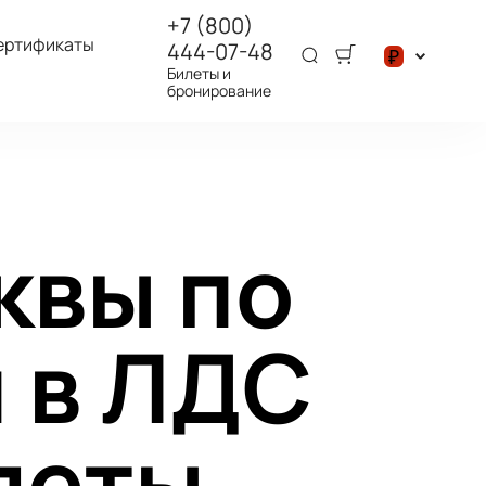
+7 (800)
ертификаты
444-07-48
₽
Билеты и
бронирование
$
₽
квы по
 в ЛДС
леты