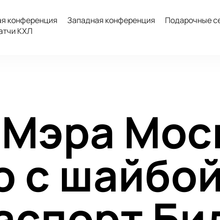
ая конференция
Западная конференция
Подарочные с
атчи КХЛ
 Мэра Мос
ю с шайбой
аспорт Би