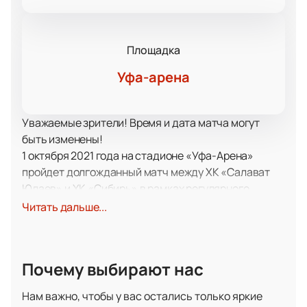
Площадка
Уфа-арена
Уважаемые зрители! Время и дата матча могут
быть изменены!
1 октября 2021 года на стадионе «Уфа-Арена»
пройдет долгожданный матч между ХК «Салават
Юлаев» и ХК «Сибирь» в рамках регулярного
чемпионата КХЛ.
Читать дальше...
«Салават Юлаев» - профессиональный хоккейный
клуб из Уфы, образованный в 1961 году. В
Континентальной хоккейной лиге клуб играет с
Почему выбирают нас
момента ее основания. За плечами уфимцев –
комплект главных трофеев международного
Нам важно, чтобы у вас остались только яркие
турнира, звание дважды чемпионов России и