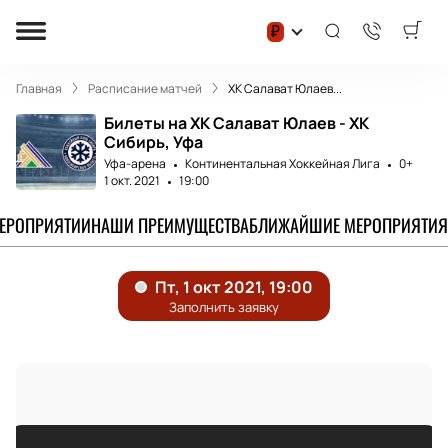
₽
Главная
Расписание матчей
ХК Салават Юлаев...
Билеты на ХК Салават Юлаев - ХК
Сибирь, Уфа
Уфа-арена
Континентальная Хоккейная Лига
0+
1 окт. 2021
19:00
МЕРОПРИЯТИИ
НАШИ ПРЕИМУЩЕСТВА
БЛИЖАЙШИЕ МЕРОПРИЯТИЯ