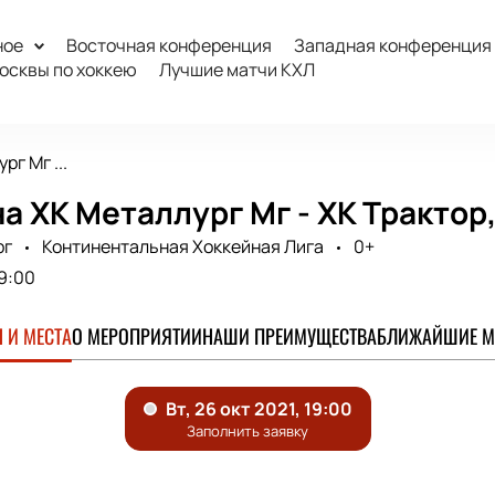
ное
Восточная конференция
Западная конференция
осквы по хоккею
Лучшие матчи КХЛ
рг Мг ...
а ХК Металлург Мг - ХК Трактор
рг
Континентальная Хоккейная Лига
0+
9:00
 И МЕСТА
О МЕРОПРИЯТИИ
НАШИ ПРЕИМУЩЕСТВА
БЛИЖАЙШИЕ М