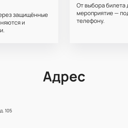
От выбора билета 
мероприятие — под
через защищённые
телефону.
аняются и
и.
Адрес
д. 105