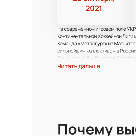
2021
На современном игровом поле УКРК
Континентальной Хоккейной Лиги м
Команда «Металлург» из Магнитого
сильнейшим коллективом в России
Открытия, Кубок Восточной конфер
«Трактор» из Челябинска также сч
Читать дальше...
Восточной конференции и призовы
Любая встреча «Металлурга» и «Тр
Востока.
Купить билеты на спортивную встр
вашего времени.
Единственное условие – это налич
Почему в