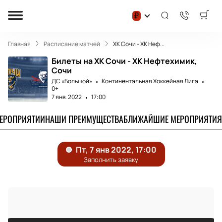
₽
Главная
Расписание матчей
ХК Сочи - ХК Неф...
Билеты на ХК Сочи - ХК Нефтехимик,
Сочи
ДС «Большой»
Континентальная Хоккейная Лига
0+
7 янв. 2022
17:00
МЕРОПРИЯТИИ
НАШИ ПРЕИМУЩЕСТВА
БЛИЖАЙШИЕ МЕРОПРИЯТИЯ