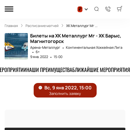
₽
Главная
Расписание матчей
ХК Металлург Мг ...
Билеты на ХК Металлург Мг - ХК Барыс,
Магнитогорск
Арена-Металлург
Континентальная Хоккейная Лига
6+
9 янв. 2022
15:00
МЕРОПРИЯТИИ
НАШИ ПРЕИМУЩЕСТВА
БЛИЖАЙШИЕ МЕРОПРИЯТИЯ