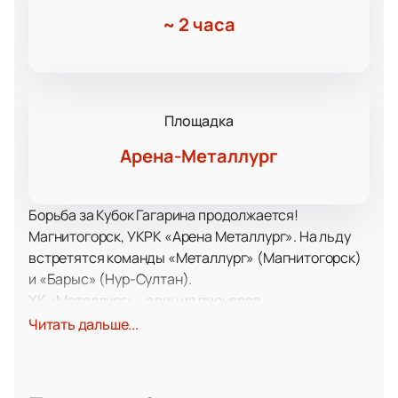
~
2 часа
Площадка
Арена-Металлург
Борьба за Кубок Гагарина продолжается!
Магнитогорск, УКРК «Арена Металлург». На льду
встретятся команды «Металлург» (Магнитогорск)
и «Барыс» (Нур-Султан).
ХК «Металлург» - один из пионеров
отечественного хоккея. Впервые об игре с шайбой в
Читать дальше...
Магнитогорске заговорили в 1949 году, тогда же
появилась и первая студенческая команда. Уже
спустя год в городе организовали еще несколько