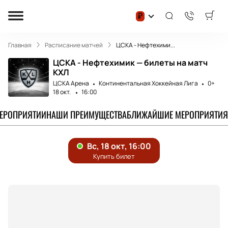
₽
Главная
Расписание матчей
ЦСКА - Нефтехими...
ЦСКА - Нефтехимик — билеты на матч
КХЛ
ЦСКА Арена
Континентальная Хоккейная Лига
0+
18 окт.
16:00
МЕРОПРИЯТИИ
НАШИ ПРЕИМУЩЕСТВА
БЛИЖАЙШИЕ МЕРОПРИЯТИЯ