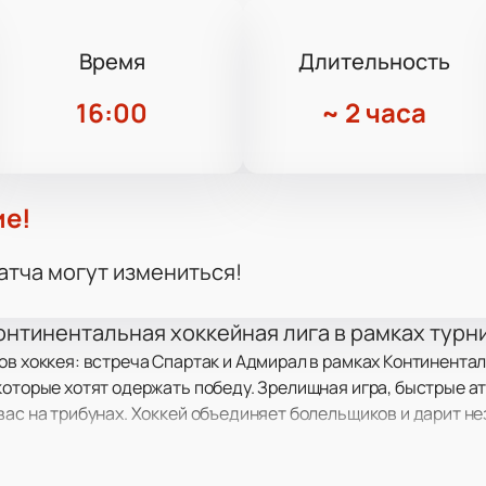
Время
Длительность
16:00
~
2 часа
ие!
атча могут измениться!
онтинентальная хоккейная лига в рамках турн
ов хоккея: встреча Спартак и Адмирал в рамках Континентал
которые хотят одержать победу. Зрелищная игра, быстрые а
вас на трибунах. Хоккей объединяет болельщиков и дарит 