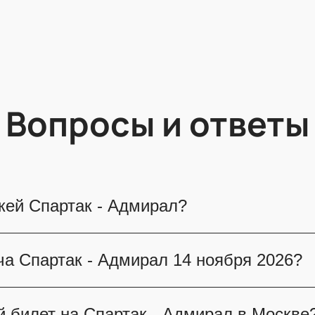
Вопросы и ответы
ккей Спартак - Адмирал?
состоится 14 ноября 2026. Чтобы не пропусти
а Спартак - Адмирал 14 ноября 2026?
н — наш сайт предусмотрел гарантию подлинн
mail.
остоится в Москве, на площадке Мегаспорт. В
й билет на Спартак - Адмирал в Москве