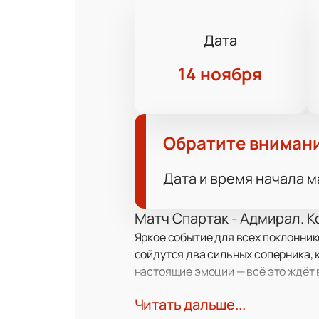
Дата
14 ноября
Обратите вниман
Дата и время начала м
Матч Спартак - Адмирал. К
Яркое событие для всех поклонник
сойдутся два сильных соперника, 
настоящие эмоции — всё это ждёт 
Читать дальше...
О командах