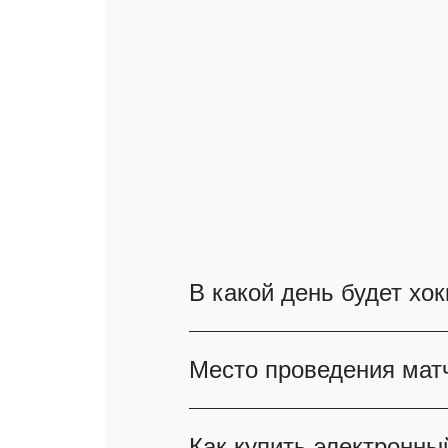
В какой день будет хо
Хоккей Спартак - Адмирал 
Место проведения матч
приобретите билеты онлай
электронных билетов на e-
Матч Спартак - Адмирал с
Как купить электронны