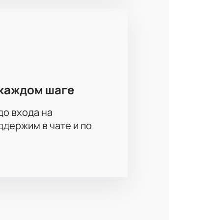
 расписание игр,
 здесь! Приходите поддержать
каждом шаге
до входа на
держим в чате и по