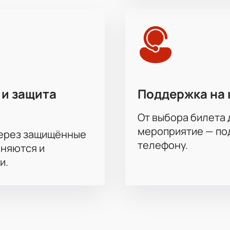
ной категории — актуальные цены указаны при выборе мест.
й выбор билетов на разные хоккейные встречи КХЛ. Узнайте
ть входа и как купить билет онлайн — все ответы доступны
 и защита
Поддержка на 
От выбора билета 
мероприятие — под
через защищённые
телефону.
аняются и
и.