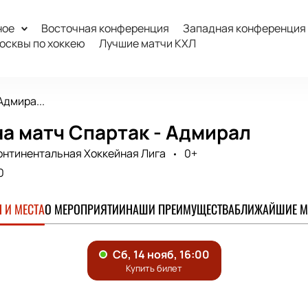
ное
Восточная конференция
Западная конференция
осквы по хоккею
Лучшие матчи КХЛ
Адмира...
а матч Спартак - Адмирал
онтинентальная Хоккейная Лига
0+
0
 И МЕСТА
О МЕРОПРИЯТИИ
НАШИ ПРЕИМУЩЕСТВА
БЛИЖАЙШИЕ М