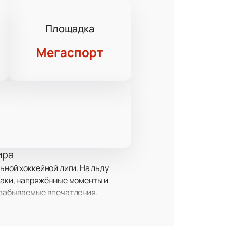
Площадка
Мегаспорт
ира
ьной хоккейной лиги. На льду
таки, напряжённые моменты и
незабываемые впечатления.