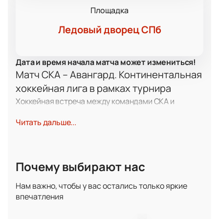
Площадка
Ледовый дворец СПб
Дата и время начала матча может измениться!
Матч СКА – Авангард. Континентальная
хоккейная лига в рамках турнира
Хоккейная встреча между командами СКА и
Авангард — одно из самых ожидаемых событий
Читать дальше...
среди игр КХЛ нового сезона. Противостояние этих
сильных клубов России всегда проходит с
напряжённой борьбой, яркими эпизодами и
настоящими эмоциями, которые дарит только
Почему выбирают нас
хоккей высшего класса. Каждый матч
Континентальной хоккейной лиги становится
Нам важно, чтобы у вас остались только яркие
праздником для поклонников спорта, а дуэль СКА и
впечатления
Авангарда неизменно вызывает большой интерес у
зрителей. Эта игра обещает стать главным