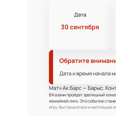
Дата
30 сентября
Обратите вниман
Дата и время начала м
Матч Ак Барс — Барыс. Кон
В Казани пройдет зрелищный хокк
хоккейной лиги. Это событие стан
игру, быстрые атаки и настоящие 
— отличная возможность увидеть в