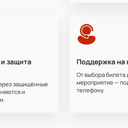
учшие места на предстоящий матч КХЛ, наш сайт предлагает
хеме арены, узнайте цену билета на матч и оформите заказ в
 трибун для отличного обзора;
айте с быстрым подтверждением;
обого комфорта;
ративные билеты для компаний;
ля вашего удобства;
з скрытых платежей — вы сразу видите цену;
 и защита
Поддержка на 
ать частью главного события сезона и почувствовать атмос
От выбора билета 
мероприятие — под
через защищённые
телефону.
аняются и
и.