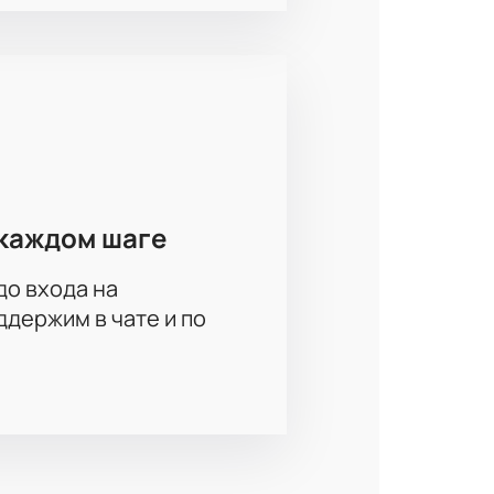
 простой способ купить билеты на
сего за несколько минут без
каждом шаге
феру большого хоккея вместе с
до входа на
держим в чате и по