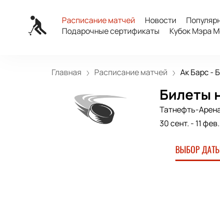
Расписание матчей
Новости
Популяр
Подарочные сертификаты
Кубок Мэра М
Главная
Расписание матчей
Ак Барс - 
Билеты н
Татнефть-Арен
30 сент.
-
11 фев
ВЫБОР ДАТЫ