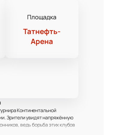
Площадка
Татнефть-
Арена
а
турнира Континентальной
сии. Зрители увидят напряжённую
онников, ведь борьба этих клубов