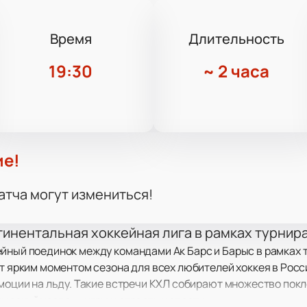
Время
Длительность
19:30
~
2 часа
ие!
атча могут измениться!
тинентальная хоккейная лига в рамках турнир
ейный поединок между командами Ак Барс и Барыс в рамках 
ет ярким моментом сезона для всех любителей хоккея в Рос
эмоции на льду. Такие встречи КХЛ собирают множество покл
ысокий уровень игры и страсть к спорту.