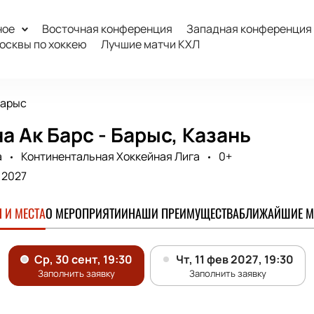
ное
Восточная конференция
Западная конференция
осквы по хоккею
Лучшие матчи КХЛ
Барыс
а Ак Барс - Барыс, Казань
а
Континентальная Хоккейная Лига
0+
. 2027
 И МЕСТА
О МЕРОПРИЯТИИ
НАШИ ПРЕИМУЩЕСТВА
БЛИЖАЙШИЕ М