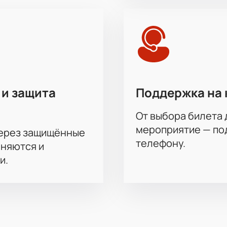
доставляем специальные предложения на покупку билетов.
для вашего удобства.
айте — вы заранее знаете стоимость выбранного варианта.
ите время, получаете гарантию подлинности и широкий выбо
ю главного спортивного события: ближайшие матчи ждут св
льность игры и выберите лучшие места для ярких впечатлен
 и защита
Поддержка на 
От выбора билета 
мероприятие — под
через защищённые
телефону.
аняются и
и.