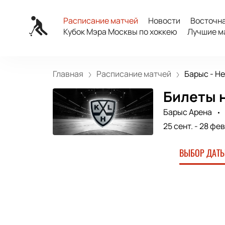
Расписание матчей
Новости
Восточн
Кубок Мэра Москвы по хоккею
Лучшие м
Главная
Расписание матчей
Барыс - Не
Билеты н
Барыс Арена
25 сент.
-
28 фев
ВЫБОР ДАТЫ