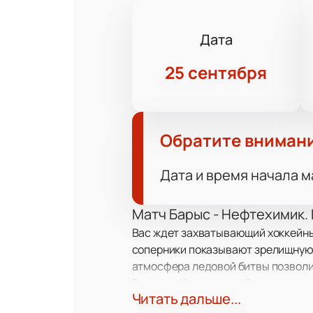
Дата
25 сентября
Обратите вниман
Дата и время начала м
Матч Барыс - Нефтехимик.
Вас ждет захватывающий хоккейны
соперники показывают зрелищную 
атмосфера ледовой битвы позволи
России и Казахстана. Это не прост
Читать дальше...
сезона.