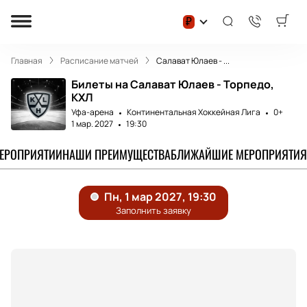
₽
Главная
Расписание матчей
Салават Юлаев - ...
Билеты на Салават Юлаев - Торпедо,
КХЛ
Уфа-арена
Континентальная Хоккейная Лига
0+
1 мар. 2027
19:30
МЕРОПРИЯТИИ
НАШИ ПРЕИМУЩЕСТВА
БЛИЖАЙШИЕ МЕРОПРИЯТИЯ