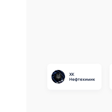
ХК
Нефтехимик