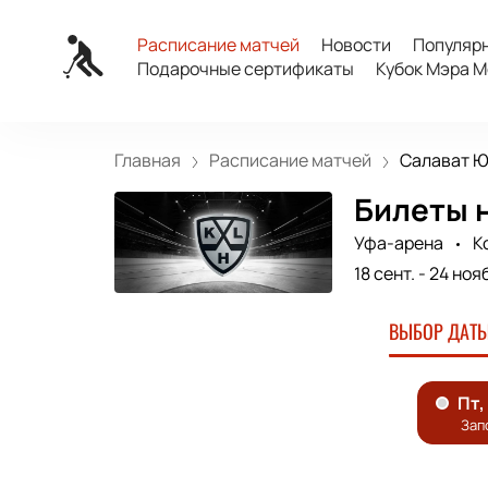
Расписание матчей
Новости
Популяр
Подарочные сертификаты
Кубок Мэра М
Главная
Расписание матчей
Салават Юл
Билеты н
Уфа-арена
К
18 сент.
-
24 нояб
ВЫБОР ДАТЫ