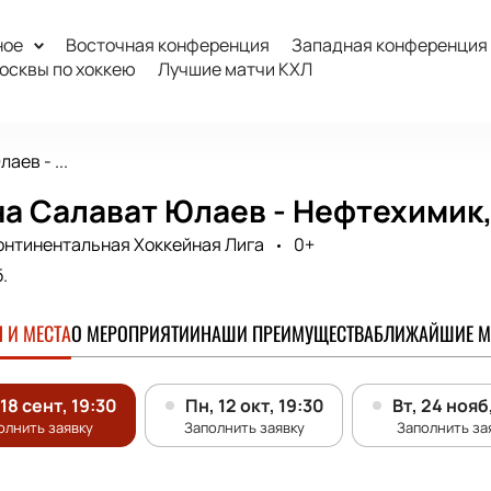
ное
Восточная конференция
Западная конференция
осквы по хоккею
Лучшие матчи КХЛ
аев - ...
а Салават Юлаев - Нефтехимик,
онтинентальная Хоккейная Лига
0+
.
 И МЕСТА
О МЕРОПРИЯТИИ
НАШИ ПРЕИМУЩЕСТВА
БЛИЖАЙШИЕ М