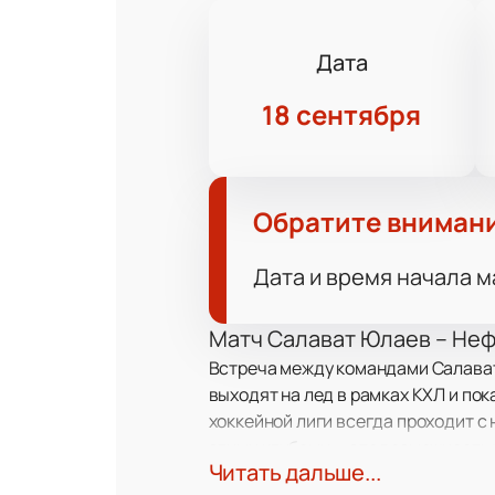
Дата
18 сентября
Обратите вниман
Дата и время начала м
Матч Салават Юлаев – Неф
Встреча между командами Салават
выходят на лед в рамках КХЛ и по
хоккейной лиги всегда проходит 
этими клубами — это возможность
Читать дальше...
праздника.