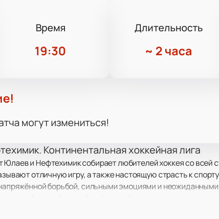
Время
Длительность
19:30
~
2 часа
ие!
атча могут измениться!
техимик. Континентальная хоккейная лига
 Юлаев и Нефтехимик собирает любителей хоккея со всей с
казывают отличную игру, а также настоящую страсть к спорт
с напряжённой борьбой, сильными эмоциями и неожиданным
 увидеть быстрый российский хоккей и почувствовать атмо