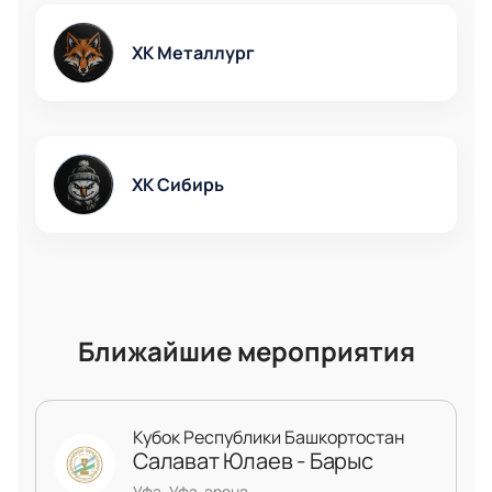
покупки.
Планируйте посещение ближайших игр КХЛ
ХК Металлург
заранее — выбирайте сектор, узнавайте
длительность встречи и оформляйте заказ быстро
через наш сайт. Покупая билеты у нас, вы получаете
гарантию подлинности и уверенность в своем
месте на одном из самых ярких событий сезона!
ХК Сибирь
Ближайшие мероприятия
Кубок Республики Башкортостан
Салават Юлаев - Барыс
Уфа, Уфа-арена