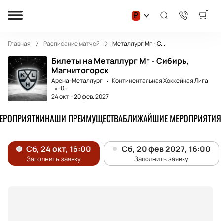
₽
Главная
Расписание матчей
Металлург Мг - С...
Билеты на Металлург Мг - Сибирь,
Магнитогорск
Арена-Металлург
Континентальная Хоккейная Лига
0+
24 окт.
-
20 фев. 2027
МЕРОПРИЯТИИ
НАШИ ПРЕИМУЩЕСТВА
БЛИЖАЙШИЕ МЕРОПРИЯТИЯ