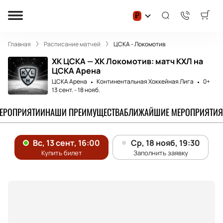
₽
Главная
Расписание матчей
ЦСКА - Локомотив
ХК ЦСКА — ХК Локомотив: матч КХЛ на
ЦСКА Арена
ЦСКА Арена
Континентальная Хоккейная Лига
0+
13 сент.
-
18 нояб.
МЕРОПРИЯТИИ
НАШИ ПРЕИМУЩЕСТВА
БЛИЖАЙШИЕ МЕРОПРИЯТИЯ