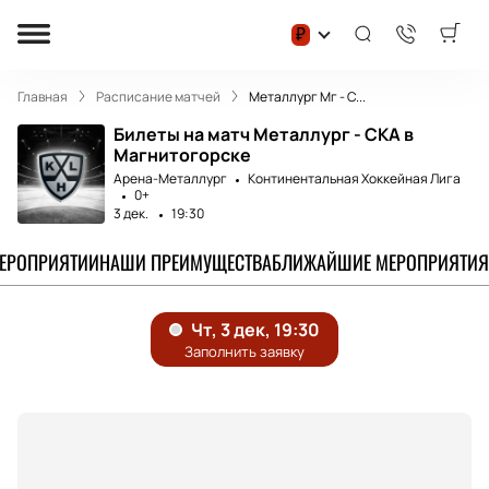
₽
Главная
Расписание матчей
Металлург Мг - С...
Билеты на матч Металлург - СКА в
Магнитогорске
Арена-Металлург
Континентальная Хоккейная Лига
0+
3 дек.
19:30
МЕРОПРИЯТИИ
НАШИ ПРЕИМУЩЕСТВА
БЛИЖАЙШИЕ МЕРОПРИЯТИЯ