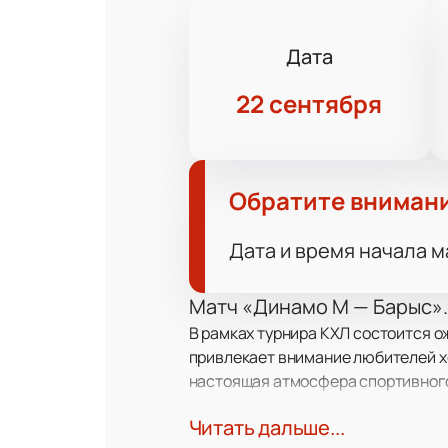
Дата
22 сентября
Обратите вниман
Дата и время начала м
Матч «Динамо М — Барыс».
В рамках турнира КХЛ состоится 
привлекает внимание любителей хо
настоящая атмосфера спортивного 
яркие впечатления и запомнится н
Читать дальше...