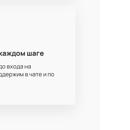
нее, узнать время начала матча,
каждом шаге
торе. Приобретайте билеты на
до входа на
держим в чате и по