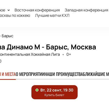
ное
Восточная конференция
Западная конференция
осквы по хоккею
Лучшие матчи КХЛ
- Барыс
а Динамо М - Барыс, Москва
онтинентальная Хоккейная Лига
0+
0
 И МЕСТА
О МЕРОПРИЯТИИ
НАШИ ПРЕИМУЩЕСТВА
БЛИЖАЙШИЕ М