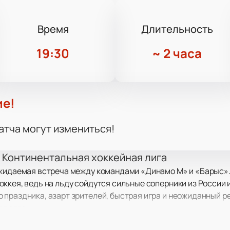
Время
Длительность
19:30
~
2 часа
ие!
атча могут измениться!
 Континентальная хоккейная лига
ожидаемая встреча между командами «Динамо М» и «Барыс».
ккея, ведь на льду сойдутся сильные соперники из России и
праздника, азарт зрителей, быстрая игра и неожиданный ре
адолго.