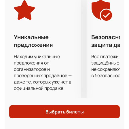
будете сидеть на трибунах затаив дыхание.
Не упустите свой уникальный шанс помочь
любимым спортсменам одержать заслуженную
победу!
Уникальные
Безопасная 
предложения
защита данн
Находим уникальные
Все платежи про
предложения от
защищённые шлю
организаторов и
не сохраняются 
проверенных продавцов —
в безопасности.
даже те, которых уже нет в
официальной продаже.
Выбрать билеты