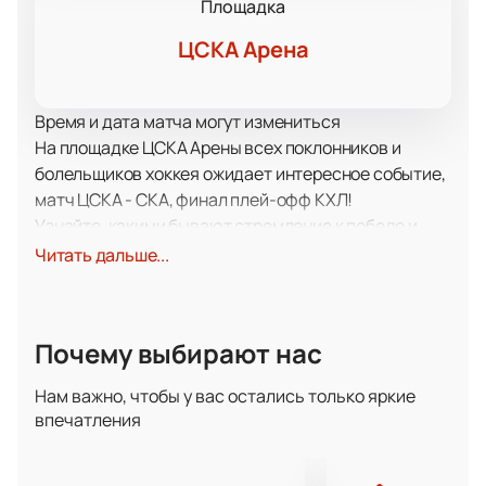
Площадка
ЦСКА Арена
Время и дата матча могут измениться
На площадке ЦСКА Арены всех поклонников и
болельщиков хоккея ожидает интересное событие,
матч ЦСКА - СКА, финал плей-офф КХЛ!
Узнайте, какими бывают стремление к победе и
настоящий драйв! В напряженном столкновении
Читать дальше...
сойдутся лучшие из лучших, чтобы определить
сильнейшего, того, кто в бескомпромиссном
противостоянии получит заслуженное первенство.
Почему выбирают нас
В центре событий вы окажетесь наравне с
участниками состязания, ведь ваша поддержка с
Нам важно, чтобы у вас остались только яркие
трибун также важна для победы, как и мастерство
впечатления
самих спортсменов. Не упустите ни одного важного
момента из противостояния соперников! Вы точно