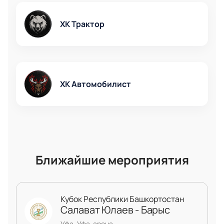
Доступ к ВИП-ложам для максимального
комфорта;
ХК Трактор
Специальные предложения для
корпоративных клиентов;
Возможность заказа по телефону при
необходимости;
Честная стоимость билета без скрытых
ХК Автомобилист
комиссий;
Вся информация о времени начала матча и
его продолжительности доступна при
покупке;
Актуальная схема зала помогает быстро
выбрать подходящие места.
Ближайшие мероприятия
Кубок Республики Башкортостан
Салават Юлаев - Барыс
Уфа, Уфа-арена