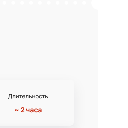
Длительность
~
2 часа