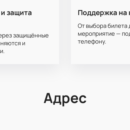
 и защита
Поддержка на 
От выбора билета 
мероприятие — под
через защищённые
телефону.
аняются и
и.
Адрес