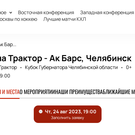
ное
Восточная конференция
Западная конференция
осквы по хоккею
Лучшие матчи КХЛ
к Бар...
а Трактор - Ак Барс, Челябинск
Трактор
Кубок Губернатора Челябинской области
0+
19:00
 И МЕСТА
О МЕРОПРИЯТИИ
НАШИ ПРЕИМУЩЕСТВА
БЛИЖАЙШИЕ М