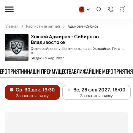
₽
Главная
Расписание матчей
Адмирал - Сибирь
Хоккей Адмирал - Сибирь во
Владивостоке
Фетисов Арена
Континентальная Хоккейная Лига
0+
30 дек.
-
2 мар. 2027
МЕРОПРИЯТИИ
НАШИ ПРЕИМУЩЕСТВА
БЛИЖАЙШИЕ МЕРОПРИЯТИЯ