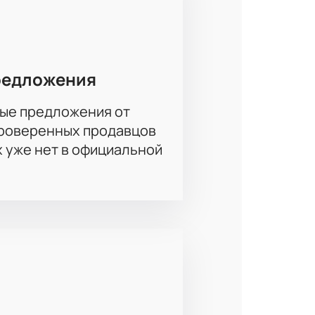
имые команды вживую.
шем сайте можно уже сейчас. Это
го праздника. Спешите купить
редложения
ые предложения от
проверенных продавцов
х уже нет в официальной