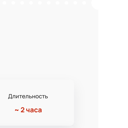
Длительность
~
2 часа