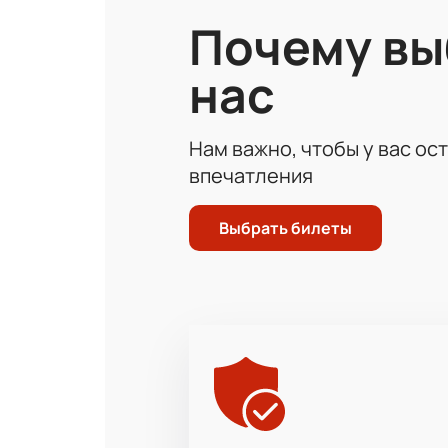
чемпионате. Болельщики смогут н
Почему в
Не упустите возможность стать ч
ваш шанс увидеть игру двух сильн
нас
билеты на нашем сайте и обеспечь
Нам важно, чтобы у вас ос
впечатления
Выбрать билеты