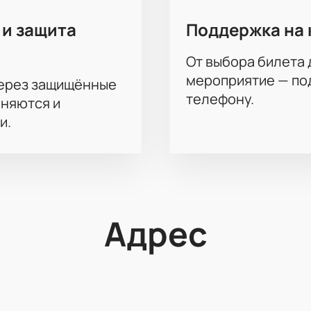
 и защита
Поддержка на 
От выбора билета 
мероприятие — под
через защищённые
телефону.
аняются и
и.
Адрес