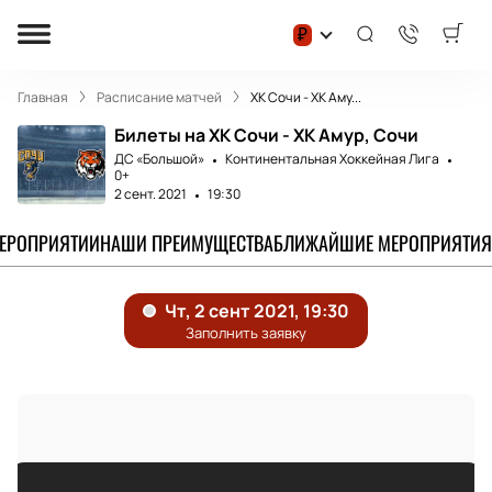
₽
Главная
Расписание матчей
ХК Сочи - ХК Аму...
Билеты на ХК Сочи - ХК Амур, Сочи
ДС «Большой»
Континентальная Хоккейная Лига
0+
2 сент. 2021
19:30
МЕРОПРИЯТИИ
НАШИ ПРЕИМУЩЕСТВА
БЛИЖАЙШИЕ МЕРОПРИЯТИЯ