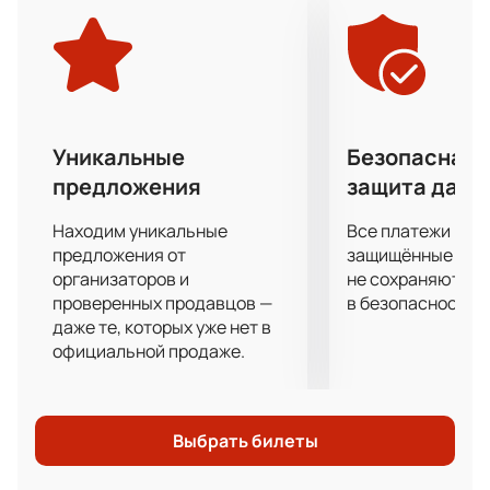
петербургским СКА.
«Амур» играет за Хабаровск. Созданный в 1957 году
клуб достаточно скоро в 1966 году стал играть на
уровне команд мастеров. На Чемпионате России в
Высшей лиге команда продемонстрировала
прекрасные показатели, завоевал золото и
Уникальные
Безопасная 
закрепив за собой звание Чемпиона первенства
предложения
защита данн
России по хоккею среди команд Высшей лиги
чемпионата России за сезон 1995/1996.
Находим уникальные
Все платежи про
Торопитесь купить билет на яркий матч «Сочи» -
предложения от
защищённые шлю
«Амур» на нашем сайте, чтобы первыми пережить
организаторов и
не сохраняются 
проверенных продавцов —
в безопасности.
неповторимые эмоции и узнать имя победителя.
даже те, которых уже нет в
официальной продаже.
Выбрать билеты