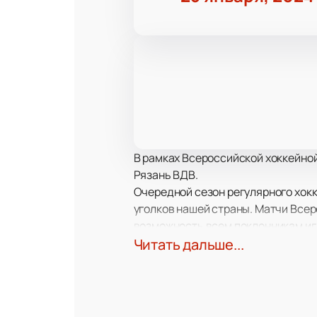
В рамках Всероссийской хоккейной
Рязань ВДВ.
Очередной сезон регулярного хокк
уголков нашей страны. Матчи Всеро
возможность всем поклонникам игр
Кто окажется сильнее: уверенные 
Читать дальше...
дома, дожидаясь трансляции игры,
собственными глазами с трибун л
Билеты на матч Динамо СПб - Ряза