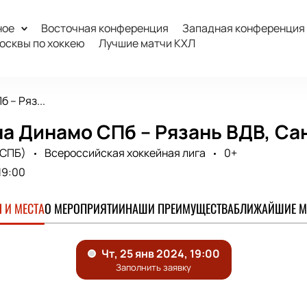
ное
Восточная конференция
Западная конференция
осквы по хоккею
Лучшие матчи КХЛ
 – Ряз...
а Динамо СПб – Рязань ВДВ, Са
(СПБ)
Всероссийская хоккейная лига
0+
19:00
 И МЕСТА
О МЕРОПРИЯТИИ
НАШИ ПРЕИМУЩЕСТВА
БЛИЖАЙШИЕ М