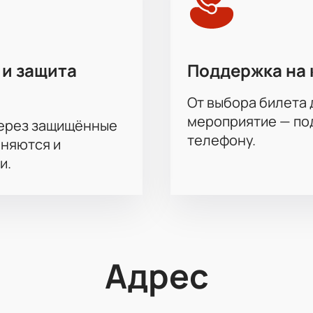
 и защита
Поддержка на 
От выбора билета 
мероприятие — под
через защищённые
телефону.
аняются и
и.
Адрес