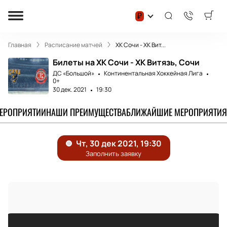
₽
Главная
Расписание матчей
ХК Сочи - ХК Вит...
Билеты на ХК Сочи - ХК Витязь, Сочи
ДС «Большой»
Континентальная Хоккейная Лига
0+
30 дек. 2021
19:30
МЕРОПРИЯТИИ
НАШИ ПРЕИМУЩЕСТВА
БЛИЖАЙШИЕ МЕРОПРИЯТИЯ