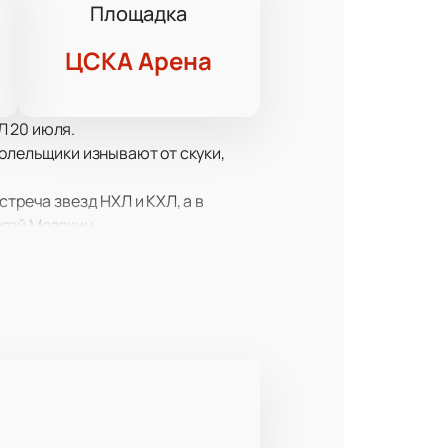
Площадка
ЦСКА Арена
Л 20 июля.
болельщики изнывают от скуки,
треча звезд НХЛ и КХЛ, а в
гей Мозякин.
сть побывать на игре двух команд,
выйдут хоккеисты, чьи имена
екорд за рекордом. Но самое
разить азартом.
инский, Нестеров, Бердин,
ушкиным, Бучневичем,
ан Ротенберг, Игорь Никитин и