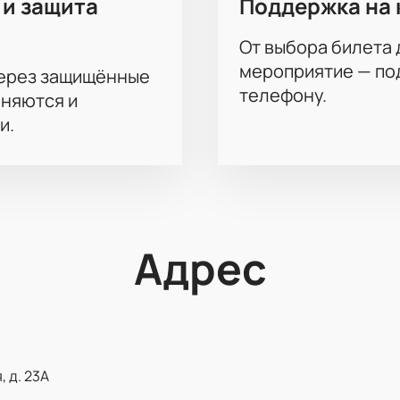
 и защита
Поддержка на 
От выбора билета 
мероприятие — под
через защищённые
телефону.
аняются и
и.
Адрес
, д. 23А