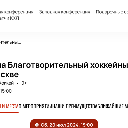
ая конференция
Западная конференция
Подарочные с
атчи КХЛ
ительны...
а Благотворительный хоккейный
оскве
Хоккей
0+
15:00
 И МЕСТА
О МЕРОПРИЯТИИ
НАШИ ПРЕИМУЩЕСТВА
БЛИЖАЙШИЕ М