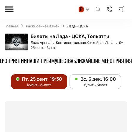
₽
Главная
Расписание матчей
Лада - ЦСКА
Билеты на Лада - ЦСКА, Тольятти
Лада Арена
Континентальная Хоккейная Лига
0+
25 сент.
-
6 дек.
МЕРОПРИЯТИИ
НАШИ ПРЕИМУЩЕСТВА
БЛИЖАЙШИЕ МЕРОПРИЯТИЯ