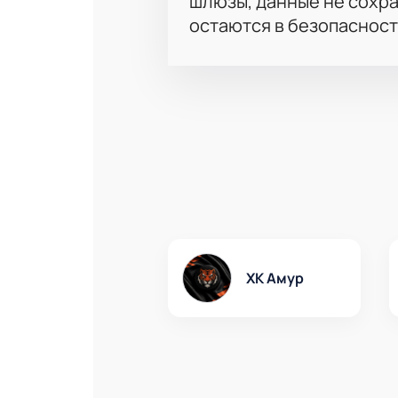
шлюзы, данные не сохр
остаются в безопасност
ХК Амур