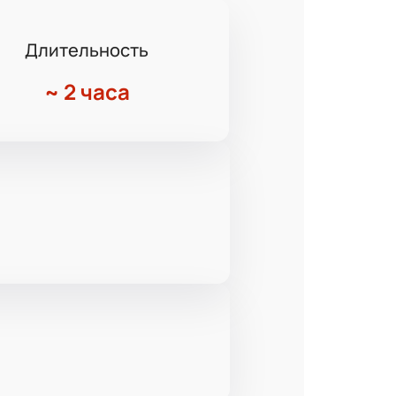
Длительность
~
2 часа