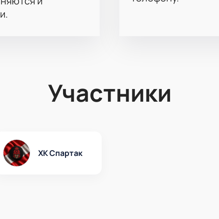
аняются и
и.
Участники
ХК Спартак