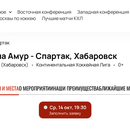
ное
Восточная конференция
Западная конференция
осквы по хоккею
Лучшие матчи КХЛ
ртак
а Амур - Спартак, Хабаровск
 (Хабаровск)
Континентальная Хоккейная Лига
0+
 И МЕСТА
О МЕРОПРИЯТИИ
НАШИ ПРЕИМУЩЕСТВА
БЛИЖАЙШИЕ М