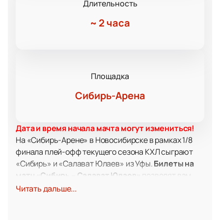
Длительность
~
2 часа
Площадка
Сибирь-Арена
Дата и время начала мачта могут измениться!
На «Сибирь-Арене» в Новосибирске в рамках 1/8
финала плей-офф текущего сезона КХЛ сыграют
«Сибирь» и «Салават Юлаев» из Уфы.
Билеты на
матч «Сибирь – Салават Юлаев»
позволят вам
стать свидетелем напряженной борьбы с трибун
Читать дальше...
арены. Мощная поддержка болельщиков – именно
то, что сейчас нужно команде.