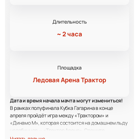
Длительность
~
2 часа
Площадка
Ледовая Арена Трактор
Дата и время начала мачта могут измениться!
В рамках полуфинала Кубка Гагарина в конце
апреля пройдёт игра между «Трактором» и
«Динамо М», которая состоится на домашнем льду
челябинцев — «Трактор Арене». Спешите
приобрести билеты на матч «Трактор — Динамо
Читать дальше...