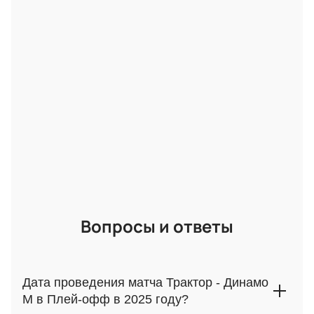
полуфинал плей-офф между командами «Трактор»
и «Динамо М». Готовьтесь к захватывающему
противостоянию!
Стоимость билетов
На нашем сайте вы найдёте электронную карту
секторов трибун с указанием цен на бронирование.
Стоимость билетов зависит от выбора места:
центр, боковые зоны или VIP-площадки.
Подбирайте удобное расположение по
оптимальной цене.
Купить билеты на матч «Трактор —
Динамо М» 1/2 финала Кубка Гагарина
онлайн: подбор мест и бронирование
Вопросы и ответы
Приглашаем вас на захватывающий матч
полуфинала плей-офф между командами
«Трактор» и «Динамо М»! Купить билеты на него
Дата проведения матча Трактор - Динамо
можно с помощью нашего сервиса, выбрав удобные
М в Плей-офф в 2025 году?
места на трибунах и осуществив оплату. После