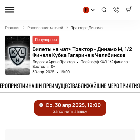
₽
Главная
Расписание матчей
Трактор - Динамо...
Популярное
Билеты на матч Трактор - Динамо М, 1/2
Финала Кубка Гагарина в Челябинске
Ледовая Арена Трактор
Плей-офф КХЛ. 1/2 финала -
Восток
0+
30 апр. 2025
19:00
МЕРОПРИЯТИИ
НАШИ ПРЕИМУЩЕСТВА
БЛИЖАЙШИЕ МЕРОПРИЯТИЯ