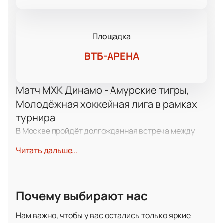
Площадка
ВТБ-АРЕНА
Матч МХК Динамо - Амурские тигры,
Молодёжная хоккейная лига в рамках
турнира
В Москве пройдёт долгожданная встреча между
командами МХК «Динамо» и «Амурские Тигры» в
Читать дальше...
Молодёжной хоккейной лиге. Это событие соберёт
сильнейших молодых игроков страны, известных
своими успехами и стремлением к победе.
Хоккейная игра обещает быть яркой и
Почему выбирают нас
захватывающей: противостояние двух
амбициозных коллективов подарит болельщикам
Нам важно, чтобы у вас остались только яркие