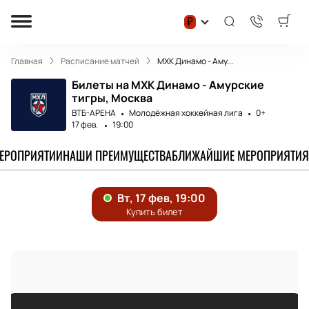
₽
Главная
Расписание матчей
МХК Динамо - Аму...
Билеты на МХК Динамо - Амурские
тигры, Москва
ВТБ-АРЕНА
Молодёжная хоккейная лига
0+
17 фев.
19:00
МЕРОПРИЯТИИ
НАШИ ПРЕИМУЩЕСТВА
БЛИЖАЙШИЕ МЕРОПРИЯТИЯ