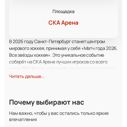
Площадка
СКА Арена
В 2026 году Санкт-Петербург станет центром
мирового хоккея, принимая у себя «Матч года 2026.
Все звёзды хоккея». Это уникальное событие
соберёт на СКА Арене лучших игроков со всего
мира. СКА Арена — крупнейшая ледовая площадка,
известная своим современным оборудованием и
Читать дальше...
комфортом для зрителей. Она предоставляет
великолепные условия для проведения матчей
такого уровня, обеспечивая отличную видимость и
Почему выбирают нас
атмосферу.
Матч года 2026 обещает стать настоящим
Нам важно, чтобы у вас остались только яркие
праздником для всех любителей хоккея. Это
впечатления
редкая возможность увидеть на льду сразу