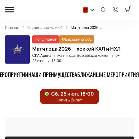
₽
Главная
Расписание матчей
Матч года 2026. ...
Популярное
Высокий спрос
Матч года 2026 — хоккей КХЛ и НХЛ
СКА Арена
Матч года. Все звёзды хоккея
0+
25 июл.
18:00
МЕРОПРИЯТИИ
НАШИ ПРЕИМУЩЕСТВА
БЛИЖАЙШИЕ МЕРОПРИЯТИЯ