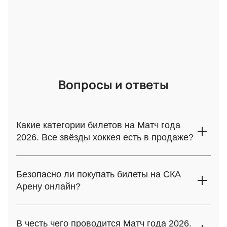
Вопросы и ответы
Какие категории билетов на Матч года
2026. Все звёзды хоккея есть в продаже?
Для посещения доступны различные варианты, включая
места у бортика, центральные сектора и более
Безопасно ли покупать билеты на СКА
бюджетные ярусы. Вы сможете выбрать идеальный для
Арену онлайн?
себя вариант на Матч года 2026. Все звёзды хоккея,
который пройдет 25 июля 2026 года в городе Санкт-
Да, наш сервис обеспечивает полную защиту ваших
Петербург.
платежных данных и гарантирует подлинность всех
В честь чего проводится Матч года 2026.