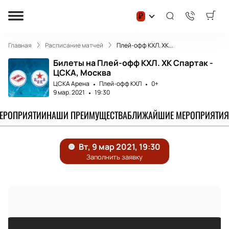
₽
Главная
Расписание матчей
Плей-офф КХЛ. ХК...
Билеты на Плей-офф КХЛ. ХК Спартак -
ЦСКА, Москва
ЦСКА Арена
Плей-офф КХЛ
0+
9 мар. 2021
19:30
МЕРОПРИЯТИИ
НАШИ ПРЕИМУЩЕСТВА
БЛИЖАЙШИЕ МЕРОПРИЯТИЯ