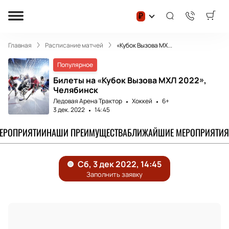
₽
Главная
Расписание матчей
«Кубок Вызова МХ...
Популярное
Билеты на «Кубок Вызова МХЛ 2022»,
Челябинск
Ледовая Арена Трактор
Хоккей
6+
3 дек. 2022
14:45
МЕРОПРИЯТИИ
НАШИ ПРЕИМУЩЕСТВА
БЛИЖАЙШИЕ МЕРОПРИЯТИЯ