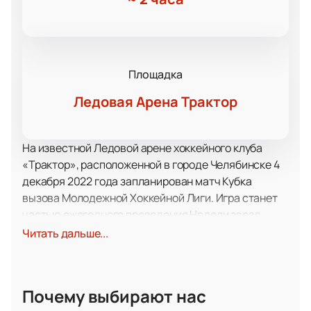
Площадка
Ледовая Арена Трактор
На известной Ледовой арене хоккейного клуба
«Трактор», расположенной в городе Челябинске 4
декабря 2022 года запланирован матч Кубка
вызова Молодежной Хоккейной Лиги. Игра станет
частью ежегодного проведения Недели звезд
хоккея-2023.
Читать дальше...
В начале декабря месяца, к радости всех
хоккейных болельщиков России, пройдет
очередная Неделя звезд хоккея. Это станет еще и
Почему выбирают нас
поводом гордости по той причине, что местом