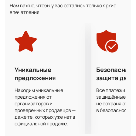
проведения станет лед российской арены в
Нам важно, чтобы у вас остались только яркие
Челябинске, на которой проводит свои регулярные
впечатления
встречи местный «Трактор».
Одним из событий этого мероприятия, к которому
будут прикованы зрительские взгляды станет
противостояние сборных команд представителей
Восточной и западной конференций Молодежной
Хоккейной Лиги. Ребята разыграют между собой
переходящий Кубок, который пока остается у
молодых спортсменов сборной Востока.
Уникальные
Безопасная 
Получить море впечатлений и эмоций от игры
предложения
защита данн
восходящих хоккейных звезд вы можете, купив
билеты на матч Кубка вызова Молодежной
Находим уникальные
Все платежи про
Хоккейной Лиги. Сделать это можно просто и
предложения от
защищённые шлю
быстро прямо на странице этого сайта. Только не
организаторов и
не сохраняются 
проверенных продавцов —
в безопасности.
стоит с этим затягивать – самые лучшие места
даже те, которых уже нет в
всегда в дефиците.
официальной продаже.