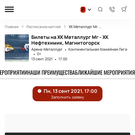
₽
Главная
Расписание матчей
ХК Металлург Мг ...
Билеты на ХК Металлург Мг - ХК
Нефтехимик, Магнитогорск
Арена-Металлург
Континентальная Хоккейная Лига
0+
13 сент. 2021
17:00
МЕРОПРИЯТИИ
НАШИ ПРЕИМУЩЕСТВА
БЛИЖАЙШИЕ МЕРОПРИЯТИЯ