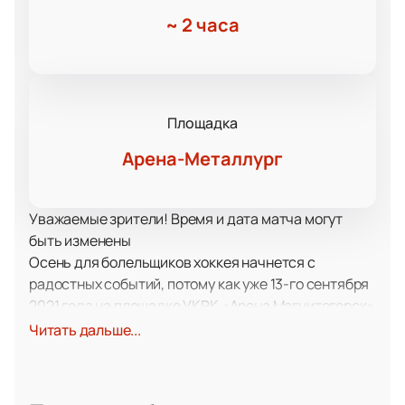
~
2 часа
Площадка
Арена-Металлург
Уважаемые зрители! Время и дата матча могут
быть изменены
Осень для болельщиков хоккея начнется с
радостных событий, потому как уже 13-го сентября
2021 года на площадке УКРК «Арена Магнитогорск»
будет проведена игра между равными командами
Читать дальше...
из хоккейных клубов Металлург Мг и Нефтехимик.
Оба противника имеют все шансы на победу и
потому эта схватка на льду обещает быть