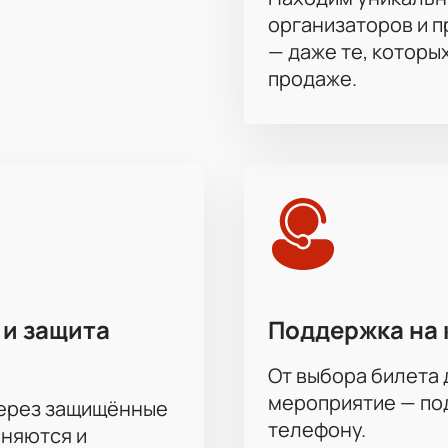
организаторов и 
— даже те, которы
продаже.
 и защита
Поддержка на 
От выбора билета 
мероприятие — под
через защищённые
телефону.
аняются и