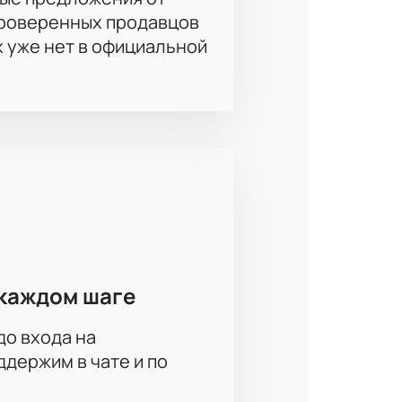
проверенных продавцов
х уже нет в официальной
каждом шаге
до входа на
держим в чате и по