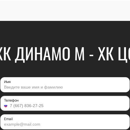
ХК ДИНАМО М - ХК Ц
Имя
Телефон
Email