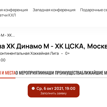
ая конференция
Западная конференция
Подарочные с
атчи КХЛ
М - ХК...
а ХК Динамо М - ХК ЦСКА, Моск
онтинентальная Хоккейная Лига
0+
:00
 И МЕСТА
О МЕРОПРИЯТИИ
НАШИ ПРЕИМУЩЕСТВА
БЛИЖАЙШИЕ М