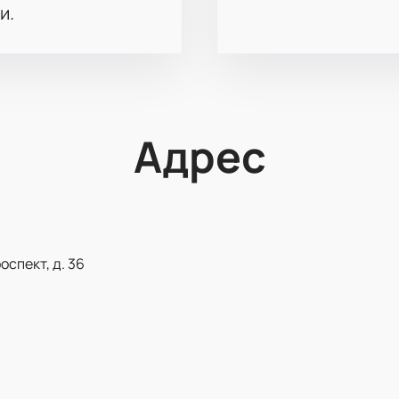
и.
Адрес
спект, д. 36