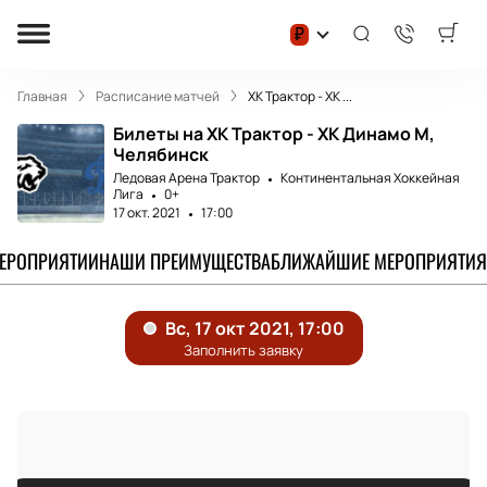
₽
Главная
Расписание матчей
ХК Трактор - ХК ...
Билеты на ХК Трактор - ХК Динамо М,
Челябинск
Ледовая Арена Трактор
Континентальная Хоккейная
Лига
0+
17 окт. 2021
17:00
МЕРОПРИЯТИИ
НАШИ ПРЕИМУЩЕСТВА
БЛИЖАЙШИЕ МЕРОПРИЯТИЯ