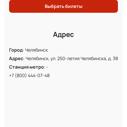
Увидеть игру ведущих российских команд в КХЛ вы
Выбрать билеты
можете, купив билеты на хоккейный матч между
клубами «Трактор» (Челябинск) и «Динамо»
(Москва). А заказ на нашем сайте не только
сэкономит вам время, но и гарантирует защиту от
Адрес
мошенников и перекупов.
Город
:
Челябинск
Адрес
:
Челябинск, ул. 250-летия Челябинска, д. 38
Станция метро
:
-
+7 (800) 444-07-48