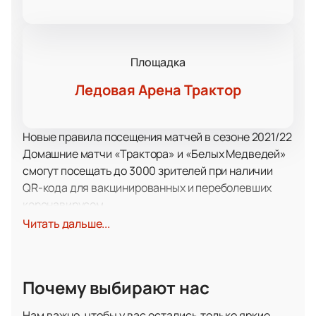
Площадка
Ледовая Арена Трактор
Новые правила посещения матчей в сезоне 2021/22
Домашние матчи «Трактора» и «Белых Медведей»
смогут посещать до 3000 зрителей при наличии
QR-кода для вакцинированных и переболевших
коронавирусом.
Решение принято по согласованию с
Читать дальше...
Роспотребнадзором РФ на заседании
регионального оперативного штаба по
противодействию распространению
Почему выбирают нас
коронавирусной инфекции
17 октября 2021 года в городе Челябинск на поле ЛА
Нам важно, чтобы у вас остались только яркие