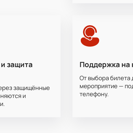
 и защита
Поддержка на 
От выбора билета 
мероприятие — под
через защищённые
телефону.
аняются и
и.