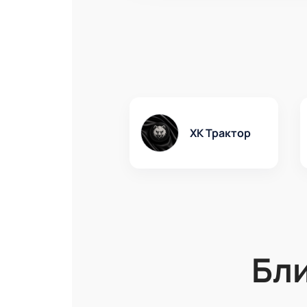
ХК Трактор
Бл