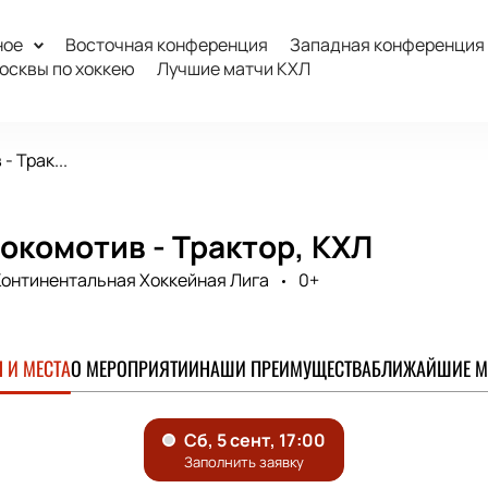
ное
Восточная конференция
Западная конференция
осквы по хоккею
Лучшие матчи КХЛ
- Трак...
окомотив - Трактор, КХЛ
онтинентальная Хоккейная Лига
0+
 И МЕСТА
О МЕРОПРИЯТИИ
НАШИ ПРЕИМУЩЕСТВА
БЛИЖАЙШИЕ М