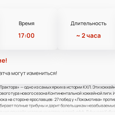
Время
Длительность
17:00
~
2 часа
ие!
атча могут измениться!
рактора» — одно из самых ярких в истории КХЛ. Эти хоккей
ового тура нового сезона Континентальной хоккейной лиги.
пока на стороне ярославцев: 27 побед у «Локомотива» проти
обирает полные трибуны и дарит болельщикам незабываемые
нию придаёт история их встреч в плей-офф. В финале Кубк