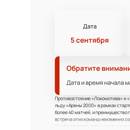
Дата
5 сентября
Обратите вниман
Дата и время начала м
Противостояние «Локомотива» и «Т
льду «Арены 2000» в рамках старт
более 40 матчей, и преимущество 
встреча этих команд неизменно с
Особую остроту этому противостоя