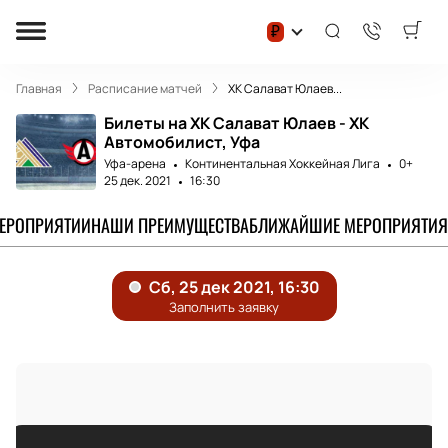
₽
Главная
Расписание матчей
ХК Салават Юлаев...
Билеты на ХК Салават Юлаев - ХК
Автомобилист, Уфа
Уфа-арена
Континентальная Хоккейная Лига
0+
25 дек. 2021
16:30
МЕРОПРИЯТИИ
НАШИ ПРЕИМУЩЕСТВА
БЛИЖАЙШИЕ МЕРОПРИЯТИЯ