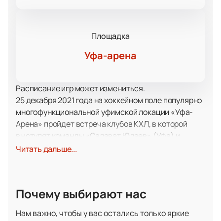
Площадка
Уфа-арена
Расписание игр может измениться.
25 декабря 2021 года на хоккейном поле популярно
многофункциональной уфимской локации «Уфа-
Арена» пройдет встреча клубов КХЛ, в которой
выступят команды «Салават Юлаев» (Уфа) и
«Автомобилист» (Екатеринбург).
Читать дальше...
Команда из столицы Башкортостана города Уфы
под названием «Салават Юлаев» заслуженно
причисляется к элитным коллективам
Почему выбирают нас
отечественного хоккея. Команда постоянно
находится в авангарде континентального
Нам важно, чтобы у вас остались только яркие
первенства и уже привозила домой Кубок Гагарина,