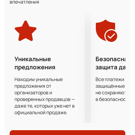
впечатления
Кубок Континента, Кубок Открытия и Кубок
Западной конференции.
Нижнекамский «Нефтехимик» пока что не может
похвастаться такими результатами. Но тем не
менее это тоже клуб с богатой историей и волевым
характером. В КХЛ считается крепким коллективов
середины турнирной таблицы.
Именно «ЦСКА» будет фаворитов матча, но и
Уникальные
Безопасная 
хоккеистов «Нефтехимика» не стоит заранее
предложения
защита данн
списывать со счетов.
Купить билеты на хоккейный матч тура
Находим уникальные
Все платежи про
континентального чемпионата между «ЦСКА»
предложения от
защищённые шлю
(Москва) и «Нефтехимиком» (Нижнекамск) можно
организаторов и
не сохраняются 
проверенных продавцов —
в безопасности.
на нашем сайте.
даже те, которых уже нет в
официальной продаже.