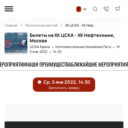
₽
Главная
Расписание матчей
ХК ЦСКА - ХК Неф...
Билеты на ХК ЦСКА - ХК Нефтехимик,
Москва
ЦСКА Арена
Континентальная Хоккейная Лига
0+
5 янв. 2022
14:30
МЕРОПРИЯТИИ
НАШИ ПРЕИМУЩЕСТВА
БЛИЖАЙШИЕ МЕРОПРИЯТИЯ