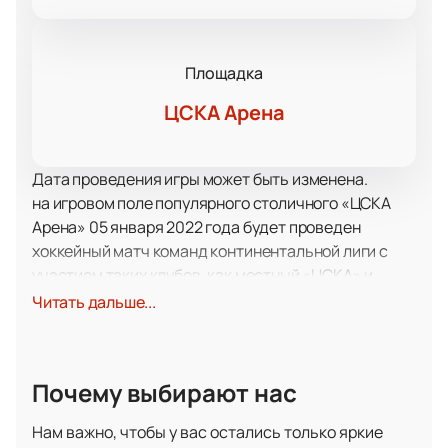
Площадка
ЦСКА Арена
Дата проведения игры может быть изменена.
на игровом поле популярного столичного «ЦСКА
Арена» 05 января 2022 года будет проведен
хоккейный матч команд континентальной лиги с
участием таких клубов, как местный «ЦСКА» и
гостей из Нижнекамска в лице «Нефтехимика».
Читать дальше...
Знаменитый клуб «ЦСКА» совершенно точно не
нуждается в представлении для болельщиков
хоккея. Эта команда – одна из самых успешных и
Почему выбирают нас
титулованных в СССР и России. С приходом
континентального первенства, «армейцы»
Нам важно, чтобы у вас остались только яркие
подтвердили свой статус, выиграв Кубок Гагарина,