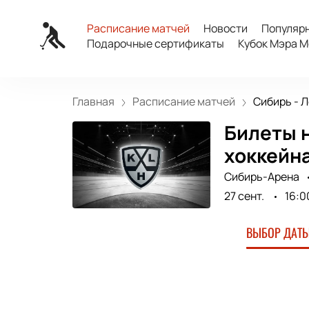
Расписание матчей
Новости
Популяр
Подарочные сертификаты
Кубок Мэра М
Главная
Расписание матчей
Сибирь - Л
Билеты н
хоккейна
Сибирь-Арена
27 сент.
16:0
ВЫБОР ДАТЫ