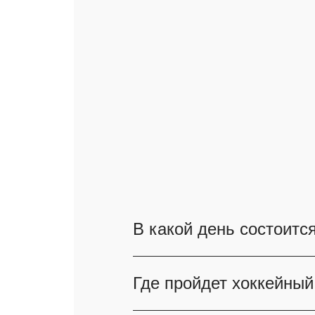
В какой день состоитс
Игра Сибирь - Локомотив 
Где пройдет хоккейный
заранее выбирать место н
спортивным праздником.