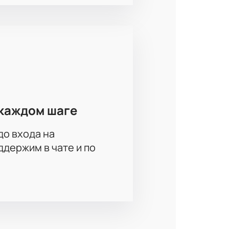
Арена известна особой
 поклонников хоккея.
йная лига онлайн
о через наш сайт. Мы предлагаем
ративных клиентов доступна
льные цены, схему зала с
каждом шаге
 одном из самых интересных
до входа на
держим в чате и по