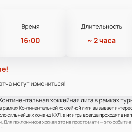
Время
Длительность
16:00
~
2 часа
ие!
атча могут измениться!
Континентальная хоккейная лига в рамках тур
 рамках Континентальной хоккейной лиги вызывает интерес
сло сильнейших команд КХЛ, а их игры всегда проходят в на
Для поклонников хоккея это не просто матч — это событие
 Зрители ждут этот поединок, чтобы увидеть противостояни