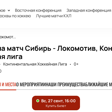
ное
Восточная конференция
Западная конференция
осквы по хоккею
Лучшие матчи КХЛ
окомот...
а матч Сибирь - Локомотив, Ко
я лига
Континентальная Хоккейная Лига
0+
0
 И МЕСТА
О МЕРОПРИЯТИИ
НАШИ ПРЕИМУЩЕСТВА
БЛИЖАЙШИЕ М