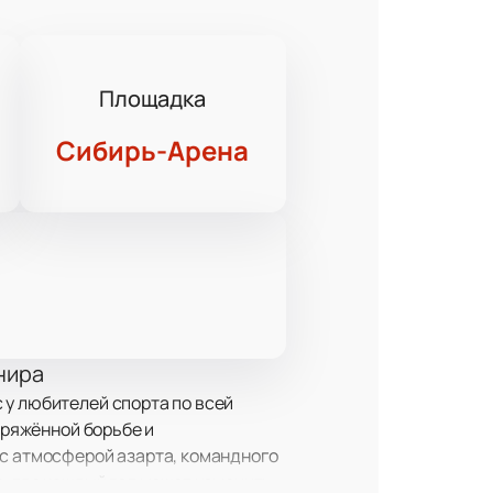
Площадка
Сибирь-Арена
нира
 у любителей спорта по всей
пряжённой борьбе и
 с атмосферой азарта, командного
е, где каждый гол может изменить