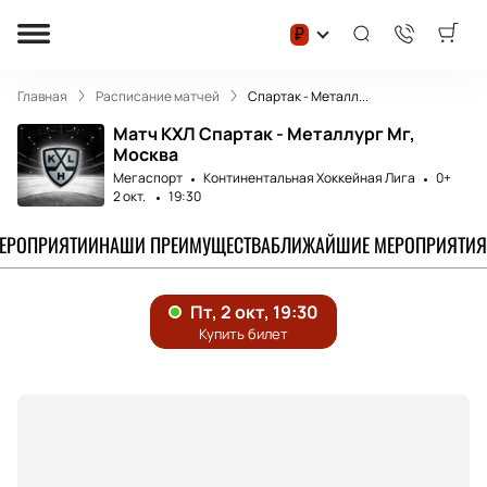
₽
Главная
Расписание матчей
Спартак - Металл...
Матч КХЛ Спартак - Металлург Мг,
Москва
Мегаспорт
Континентальная Хоккейная Лига
0+
2 окт.
19:30
МЕРОПРИЯТИИ
НАШИ ПРЕИМУЩЕСТВА
БЛИЖАЙШИЕ МЕРОПРИЯТИЯ