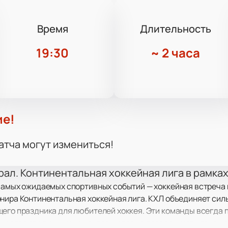
Время
Длительность
19:30
~
2 часа
ие!
атча могут измениться!
рал. Континентальная хоккейная лига в рамка
самых ожидаемых спортивных событий — хоккейная встреча 
нира Континентальная хоккейная лига. КХЛ объединяет сил
его праздника для любителей хоккея. Эти команды всегда 
ожество зрелищных моментов, которые превращают игру в н