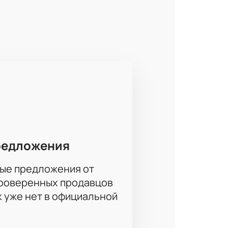
улярно проходят ключевые встречи
ны. Арена станет точкой сбора для
 каждом поединке. Эти соперники
грой, скоростью и неожиданными
ертов, ведь на кону стоят важные
редложения
ые предложения от
проверенных продавцов
ения матчей КХЛ. Просторные
х уже нет в официальной
ь хорошие места для просмотра
жения для корпоративных клиентов
 возможность насладиться