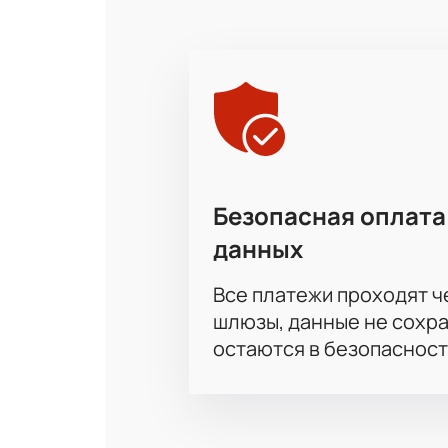
полноценным хоккейным вечером в
Купить билеты на матч Мет
Купить билеты на Матч Металлур
Оформите покупку онлайн — это на
спортивное мероприятие. На сайте
Выберите места на схеме три
Оформите заказ на сайте: по
Безопасная оплата
ВИП-ложи: воспользуйтесь с
данных
Для корпоративных клиентов:
Закажите по телефону: оформ
Все платежи проходят 
Цена билетов: стоимость ука
Не пропустите шанс стать частью 
шлюзы, данные не сохр
остаются в безопасност