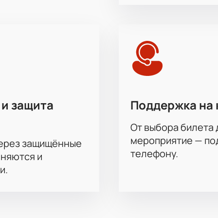
 атмосфере настоящего спортивного события.
аллург Мг - Адмирал. Континентальная хоккей
г Мг - Адмирал. Континентальная хоккейная лига
можно 
дежный способ сэкономить время и быть уверенным в подли
 представлена подробная схема зала для выбора лучших мес
бун: определите расположение своих мест для максимально
лучите подтверждение бронирования без очередей.
 и защита
Поддержка на 
пециальными предложениями для ценителей особого сервис
 получите индивидуальные условия при групповых посещени
От выбора билета 
ите покупку через звонок оператору.
мероприятие — под
через защищённые
зана при выборе места; узнайте цену сразу при оформлении 
телефону.
яркого события — ближайшие игры ждут своих болельщиков!
аняются и
и.