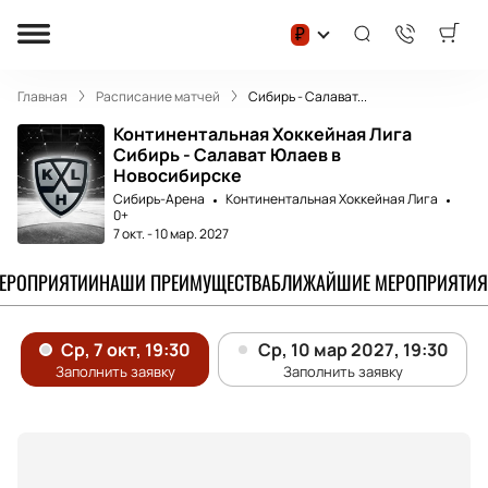
₽
Главная
Расписание матчей
Сибирь - Салават...
Континентальная Хоккейная Лига
Сибирь - Салават Юлаев в
Новосибирске
Сибирь-Арена
Континентальная Хоккейная Лига
0+
7 окт.
-
10 мар. 2027
МЕРОПРИЯТИИ
НАШИ ПРЕИМУЩЕСТВА
БЛИЖАЙШИЕ МЕРОПРИЯТИЯ