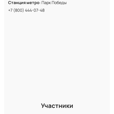
Станция метро
:
Парк Победы
количество мест, заполните контактную форму и
+7 (800) 444-07-48
произведите оплату. После успешной оплаты
электронные билеты мгновенно поступят на вашу
электронную почту.
Участники