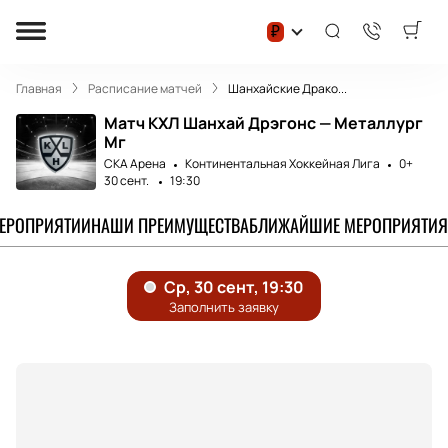
₽
Главная
Расписание матчей
Шанхайские Драко...
Матч КХЛ Шанхай Дрэгонс — Металлург
Мг
СКА Арена
Континентальная Хоккейная Лига
0+
30 сент.
19:30
МЕРОПРИЯТИИ
НАШИ ПРЕИМУЩЕСТВА
БЛИЖАЙШИЕ МЕРОПРИЯТИЯ