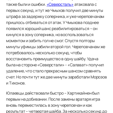
также были и ошибки.
«Северсталь»
атаковала с
первых секунд, и тут же Чмыхов получил две минуты
штрафа за задержку соперника, и уже череповчанам
пришлось отбиваться от атак. У Чмыхова позднее
появился хороший шанс реабилитироваться – он
кинулся в зону соперника, но воспользоваться
моментом и забить гол не смог. Спустя полторы
минуты уфимцы забили второй гол. Череповчанам же
потребовалось несколько секунд, чтобы
восстановить преимущество в одну шайбу. Удача
была на стороне «Северстали» - «Салават» получил
удаление, что стало прекрасным шансом сравнять
счет. Но почти тут же две минуты заработали Морозов
и Тихонов.
Юлаевцы действовали быстро – Хартикайнен был
первым на добивании. После замены вратаря игра
вновь переместилась в зону череповчан и как
результат – четвертая шайба. За несколько секунд до