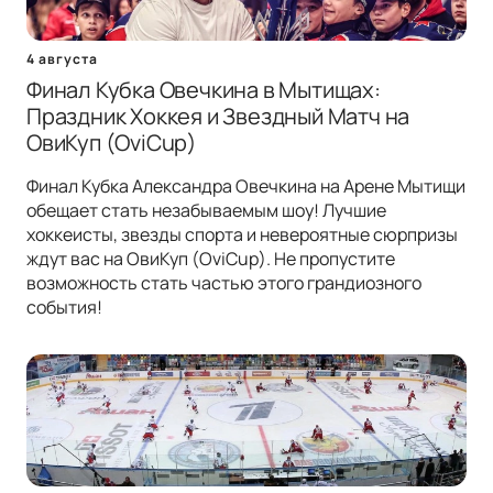
4 августа
Финал Кубка Овечкина в Мытищах:
Праздник Хоккея и Звездный Матч на
ОвиКуп (OviCup)
Финал Кубка Александра Овечкина на Арене Мытищи
обещает стать незабываемым шоу! Лучшие
хоккеисты, звезды спорта и невероятные сюрпризы
ждут вас на ОвиКуп (OviCup). Не пропустите
возможность стать частью этого грандиозного
события!