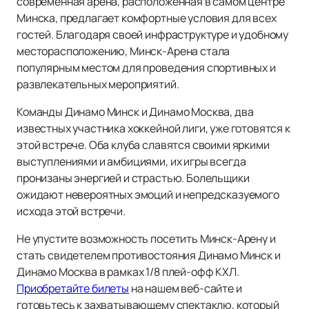
современная арена, расположенная в самом центре
Минска, предлагает комфортные условия для всех
гостей. Благодаря своей инфраструктуре и удобному
месторасположению, Минск-Арена стала
популярным местом для проведения спортивных и
развлекательных мероприятий.
Команды Динамо Минск и Динамо Москва, два
известных участника хоккейной лиги, уже готовятся к
этой встрече. Оба клуба славятся своими яркими
выступлениями и амбициями, их игры всегда
пронизаны энергией и страстью. Болельщики
ожидают невероятных эмоций и непредсказуемого
исхода этой встречи.
Не упустите возможность посетить Минск-Арену и
стать свидетелем противостояния Динамо Минск и
Динамо Москва в рамках 1/8 плей-офф КХЛ.
Приобретайте билеты
на нашем веб-сайте и
готовьтесь к захватывающему спектаклю, который