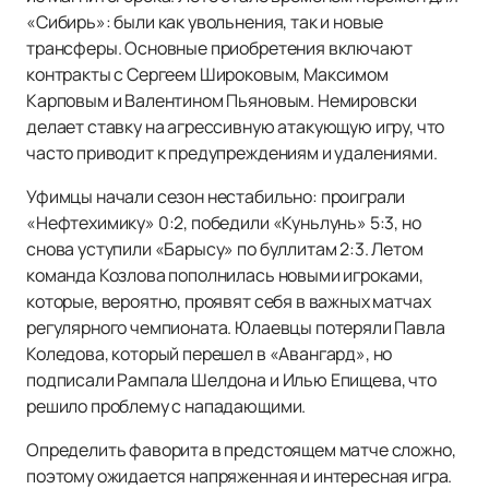
«Сибирь»: были как увольнения, так и новые
трансферы. Основные приобретения включают
контракты с Сергеем Широковым, Максимом
Карповым и Валентином Пьяновым. Немировски
делает ставку на агрессивную атакующую игру, что
часто приводит к предупреждениям и удалениями.
Уфимцы начали сезон нестабильно: проиграли
«Нефтехимику» 0:2, победили «Куньлунь» 5:3, но
снова уступили «Барысу» по буллитам 2:3. Летом
команда Козлова пополнилась новыми игроками,
которые, вероятно, проявят себя в важных матчах
регулярного чемпионата. Юлаевцы потеряли Павла
Коледова, который перешел в «Авангард», но
подписали Рампала Шелдона и Илью Епищева, что
решило проблему с нападающими.
Определить фаворита в предстоящем матче сложно,
поэтому ожидается напряженная и интересная игра.