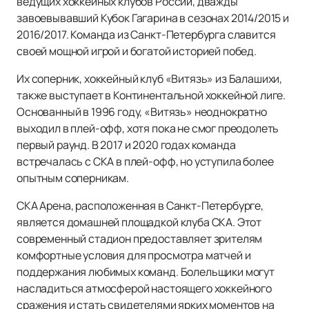
ведущих хоккейных клубов России, дважды
завоевывавший Кубок Гагарина в сезонах 2014/2015 и
2016/2017. Команда из Санкт-Петербурга славится
своей мощной игрой и богатой историей побед.
Их соперник, хоккейный клуб «Витязь» из Балашихи,
также выступает в Континентальной хоккейной лиге.
Основанный в 1996 году, «Витязь» неоднократно
выходил в плей-офф, хотя пока не смог преодолеть
первый раунд. В 2017 и 2020 годах команда
встречалась с СКА в плей-офф, но уступила более
опытным соперникам.
СКА Арена, расположенная в Санкт-Петербурге,
является домашней площадкой клуба СКА. Этот
современный стадион предоставляет зрителям
комфортные условия для просмотра матчей и
поддержания любимых команд. Болельщики могут
насладиться атмосферой настоящего хоккейного
сражения и стать свидетелями ярких моментов на